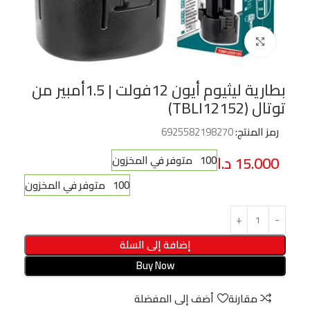
Click to enlarge
بطارية ليثيوم أيون 12فولت | 1.5أمبير من
توتال (TBLI12152)
رمز المنتج:
6925582198270
15.000
د.ا
100 متوفر في المخزون
100 متوفر في المخزون
إضافة إلى السلة
Buy Now
مقارنة
أضف إلى المفضلة