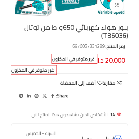
Click to enlarge
بلور هواء كهربائي 650واط من توتال
(TB6036)
رمز المنتج:
6976057331289
20.000
د.ا
غير متوفر في المخزون
غير متوفر في المخزون
مقارنة
أضف إلى المفضلة
Share:
14
الأشخاص الذين يشاهدون هذا المنتج الآن
السبت - الخميس
استلم من متجرنا