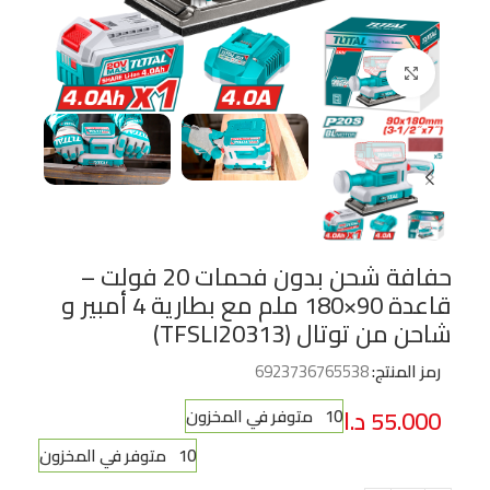
Click to enlarge
حفافة شحن بدون فحمات 20 فولت –
قاعدة 90×180 ملم مع بطارية 4 أمبير و
شاحن من توتال (TFSLI20313)
رمز المنتج:
6923736765538
55.000
د.ا
10 متوفر في المخزون
10 متوفر في المخزون