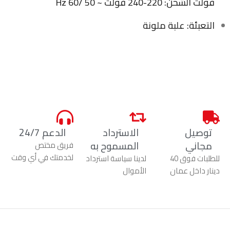
فولت الشحن: 220-240 فولت ~ 50 /60 Hz
التعبئة: علبة ملونة
توصيل
الاسترداد
الدعم 24/7
مجاني
المسموح به
فريق مختص
لخدمتك في أي وقت
للطلبات فوق 40
لدينا سياسة استرداد
دينار داخل عمان
الأموال