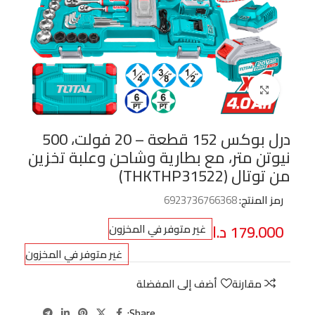
Click to enlarge
درل بوكس 152 قطعة – 20 فولت، 500
نيوتن متر، مع بطارية وشاحن وعلبة تخزين
من توتال (THKTHP31522)
رمز المنتج:
6923736766368
179.000
د.ا
غير متوفر في المخزون
غير متوفر في المخزون
مقارنة
أضف إلى المفضلة
Share: