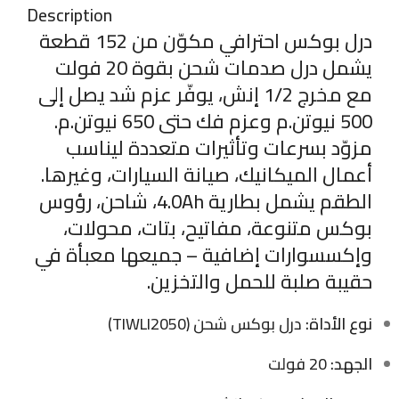
Description
درل بوكس احترافي مكوّن من 152 قطعة
يشمل درل صدمات شحن بقوة 20 فولت
مع مخرج 1/2 إنش، يوفّر عزم شد يصل إلى
500 نيوتن.م وعزم فك حتى 650 نيوتن.م.
مزوّد بسرعات وتأثيرات متعددة ليناسب
أعمال الميكانيك، صيانة السيارات، وغيرها.
الطقم يشمل بطارية 4.0Ah، شاحن، رؤوس
بوكس متنوعة، مفاتيح، بتات، محولات،
وإكسسوارات إضافية – جميعها معبأة في
حقيبة صلبة للحمل والتخزين.
نوع الأداة:
درل بوكس شحن (TIWLI2050)
الجهد:
20 فولت