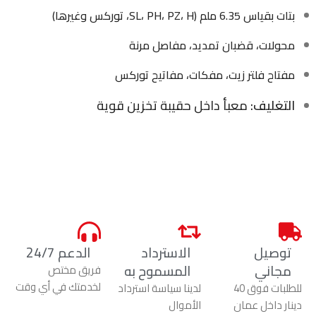
بتات بقياس 6.35 ملم (SL، PH، PZ، H، توركس وغيرها)
محولات، قضبان تمديد، مفاصل مرنة
مفتاح فلتر زيت، مفكات، مفاتيح توركس
التغليف:
معبأ داخل حقيبة تخزين قوية
توصيل
الاسترداد
الدعم 24/7
مجاني
المسموح به
فريق مختص
لخدمتك في أي وقت
للطلبات فوق 40
لدينا سياسة استرداد
دينار داخل عمان
الأموال