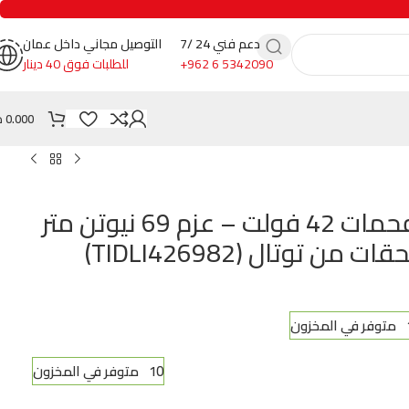
دعم فني 24 /7
التوصيل مجاني داخل عمان
+962 6 5342090
للطلبات فوق 40 دينار
0.000
د
درل شحن بدون فحمات 42 فولت – عزم 69 نيوتن متر
ن توتال (TIDLI426982)
زون
10 متوفر في المخزون