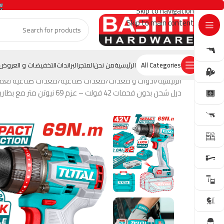
Skip to navigation
Skip to main content
GET OFFER
All Categories
الرئيسية
من نحن
المتجر
البراندات
التخفيضات و العروض
الرئيسية
أدوات و معدات
معدات صناعية
معدات صناعية تعم
درل شحن بدون فحمات 42 فولت – عزم 69 نيوتن متر مع بطاريتين وملحقات من توتال (TIDLI426982)