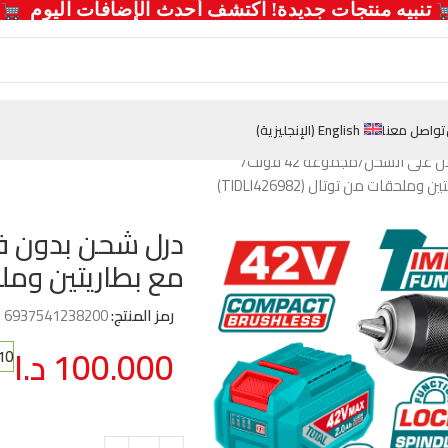
  تنبيه منتجات جديدة! اكتشف أحدث الإضافات اليوم 
تواصل معنا
English
(
الإنجليزية
)
ل على الشحن
مجموعة 42 فولت
مع بطاريتين وملحقات م
رمز المنتج:
6937541238200
100.000
د.ا
10 متوفر في المخ