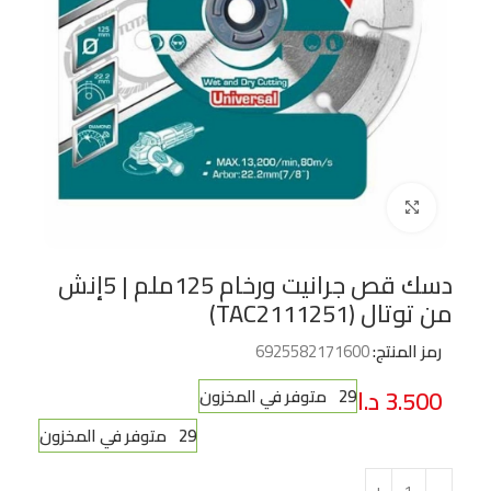
Click to enlarge
دسك قص جرانيت ورخام 125ملم | 5إنش
من توتال (TAC2111251)
رمز المنتج:
6925582171600
3.500
د.ا
29 متوفر في المخزون
29 متوفر في المخزون