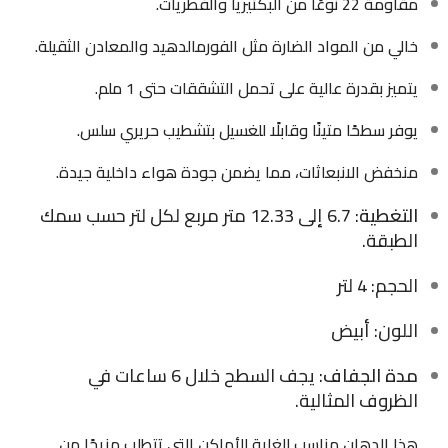
مقاومة 22 نوعًا من البكتيريا والفطريات.
خالي من المواد الضارة مثل الفورمالدهيد والمعادن الثقيلة.
يتميز بقدرة عالية على تحمل التشققات حتى 1 ملم.
يوفر سطحًا متينًا وقابلًا للغسيل بتشطيب حريري سلس.
منخفض الانبعاثات، مما يضمن جودة هواء داخلية جيدة.
التغطية
: 6.7 إلى 12.33 متر مربع لكل لتر حسب سمك
الطبقة.
الحجم: 4 لتر
اللون: أبيض
مدة الجفاف
: يجف السطح خلال 6 ساعات في
الظروف المثالية.
هذا الدهان مناسب للغاية للأماكن التي تتطلب مزيجًا من