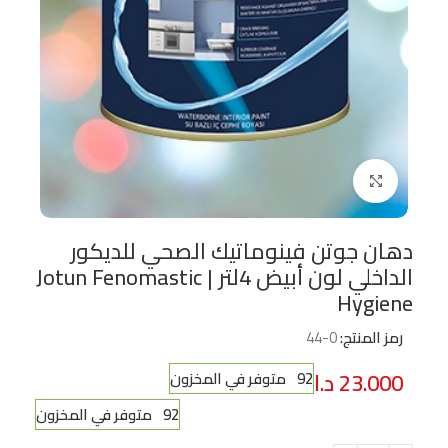
Click to enlarge
دهان جوتن فينوماتيك الصحي للديكور
الداخلي لون أبيض 4لتر | Jotun Fenomastic
Hygiene
رمز المنتج:
0-44
23.000
د.ا
92 متوفر في المخزون
92 متوفر في المخزون