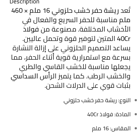
Description
تُعد
ريشة حفر خشب حلزوني 16 ملم × 460
ملم
مناسبة للحفر السريع والفعال في
الأخشاب المختلفة. مصنوعة من
فولاذ
40Cr
المتين لتوفير قوة وتحمل عاليين.
يساعد التصميم الحلزوني على إزالة النشارة
بسرعة مع استمرارية قوية أثناء الحفر، مما
يجعلها مناسبة للخشب القاسي والطري
والخشب الرطب. كما يتميز الرأس
السداسي
بثبات قوي على الدرلات الشحن.
النوع: ريشة حفر خشب حلزوني
المادة: فولاذ 40Cr
المقاس: 16 ملم