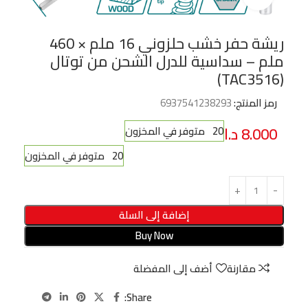
ريشة حفر خشب حلزوني 16 ملم × 460
ملم – سداسية للدرل الشحن من توتال
(TAC3516)
رمز المنتج:
6937541238293
8.000
د.ا
20 متوفر في المخزون
20 متوفر في المخزون
إضافة إلى السلة
Buy Now
مقارنة
أضف إلى المفضلة
Share: