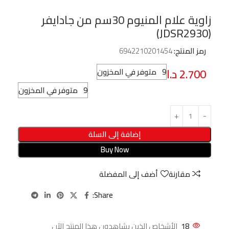
زاوية علام المنيوم 30سم من جادايفر
(JDSR2930)
رمز المنتج:
6942210201454
2.700
د.ا
9 متوفر في المخزون
9 متوفر في المخزون
إضافة إلى السلة
Buy Now
مقارنة
أضف إلى المفضلة
Share:
18
الأشخاص الذين يشاهدون هذا المنتج الآن