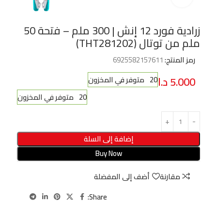
زرادية فورد 12 إنش | 300 ملم – فتحة 50
ملم من توتال (THT281202)
رمز المنتج:
6925582157611
5.000
د.ا
20 متوفر في المخزون
20 متوفر في المخزون
إضافة إلى السلة
Buy Now
مقارنة
أضف إلى المفضلة
Share: