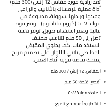
تُعد
زرادية فورد مقاس 12 إنش (300 ملم)
أداة عملية للإمساك بالأنابيب والبراغي
وفكها وربطها بسهولة. مصنوعة من
فولاذ Cr-V (كروم فاناديوم)
لتوفير قوة
عالية وعمر استخدام طويل. توفر فتحة
تصل إلى
50 ملم
لتناسب مختلف
الاستخدامات، كما يحتوي المقبض
المطاطي ثلاثي الألوان على تصميم مريح
يمنحك قبضة قوية أثناء العمل.
المقاس: 12 إنش / 300 ملم
أقصى فتحة: 50 ملم
المادة: فولاذ Cr-V
التشطيب: أسود مع تلميع