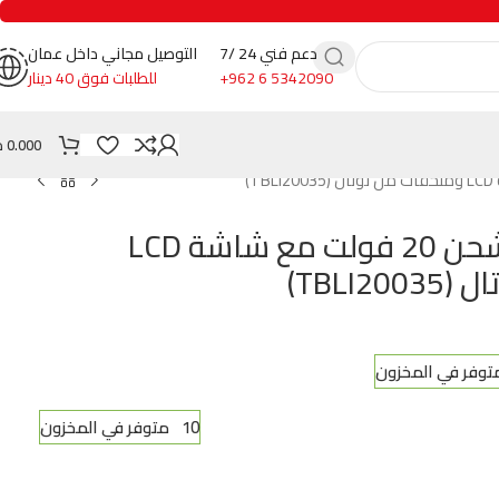
دعم فني 24 /7
التوصيل مجاني داخل عمان
+962 6 5342090
للطلبات فوق 40 دينار
0.000
د
سشوار صناعي شحن 20 فولت مع شاشة LCD
TBLI)
10 متوفر في المخزون