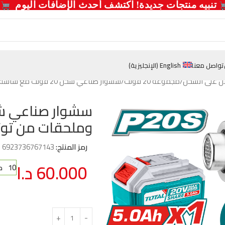
  تنبيه منتجات جديدة! اكتشف أحدث الإضافات اليوم 
تواصل معنا
English
(
الإنجليزية
)
ل على الشحن
مجموعة 20 فولت
سشوار صناعي شحن 20 فولت مع شاشة LCD وملحقات من توتال (TBLI20035)
وملحقات من توتال (20035
رمز المنتج:
6923736767143
60.000
د.ا
10 متوفر في المخزون