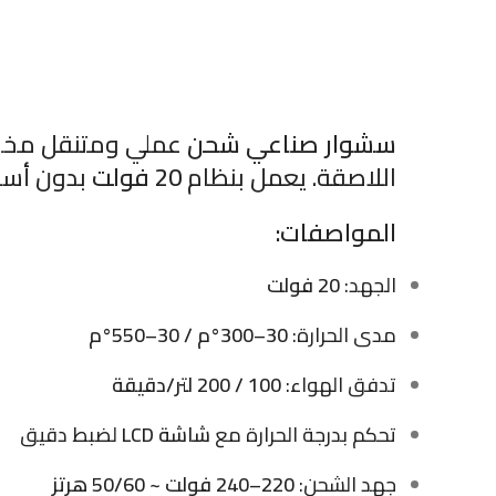
سشوار صناعي شحن
عملي ومتنقل مخصص ل
اللاصقة. يعمل بنظام
20 فولت
بدون أسل
المواصفات:
الجهد:
20 فولت
مدى الحرارة:
30–300°م / 30–550°م
تدفق الهواء:
100 / 200 لتر/دقيقة
تحكم بدرجة الحرارة مع
شاشة LCD
لضبط دقيق
جهد الشحن:
220–240 فولت ~ 50/60 هرتز