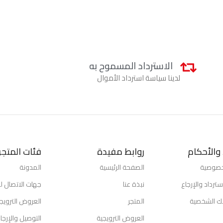
الاسترداد المسموح به
لدينا سياسة استرداد الأموال
والأحكام
روابط مفيدة
فئات المتجر
خصوصية
الصفحة الرئيسية
المدونة
ترداد والإرجاع
نبذة عنا
جهات الاتصال لد
تك الشخصية
المتجر
العروض الترويج
العروض الترويجية
التوصيل والإرجا