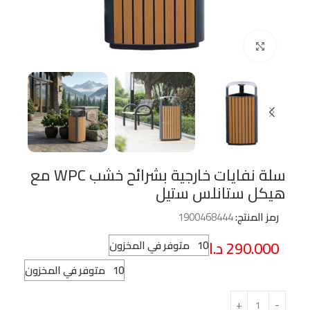
Click to enlarge
سلة نفايات خارجية بشرائح خشب WPC مع
هيكل ستانلس ستيل
رمز المنتج:
1900468444
290.000
د.ا
10 متوفر في المخزون
10 متوفر في المخزون