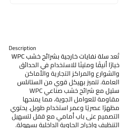
Description
تُعد
سلة نفايات خارجية بشرائح خشب WPC
خيارًا أنيقًا ومتينًا للاستخدام في الحدائق
والشوارع والمراكز التجارية والأماكن
العامة. تتميز بهيكل قوي من
الستانلس
ستيل
مع شرائح خشب صناعي WPC
مقاومة للعوامل الجوية، مما يمنحها
مظهرًا عصريًا وعمر استخدام طويل. يحتوي
التصميم على باب أمامي مع قفل لتسهيل
التنظيف وإخراج الحاوية الداخلية بسهولة.