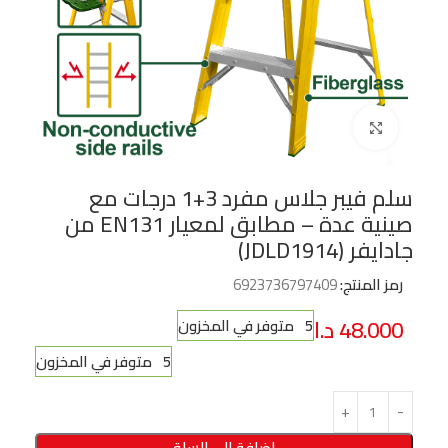
Click to enlarge
سلم فيبر جلاس مفرد 3+1 درجات مع
صينية عدة – مطابق لمعيار EN131 من
جادايفر (JDLD1914)
رمز المنتج:
6923736797409
48.000
د.ا
5 متوفر في المخزون
5 متوفر في المخزون
إضافة إلى السلة