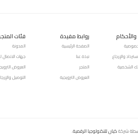
والأحكام
روابط مفيدة
فئات المتجر
خصوصية
الصفحة الرئيسية
المدونة
ترداد والإرجاع
نبذة عنا
جهات الاتصال لد
تك الشخصية
المتجر
العروض الترويج
العروض الترويجية
التوصيل والإرجا
كيان للتكنولوجيا الرقمية
.