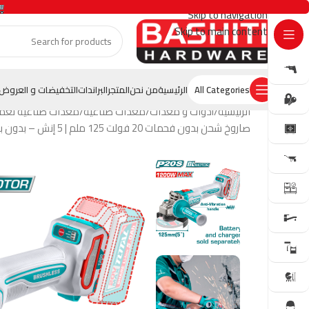
Skip to navigation
Skip to main content
GET OFFER
All Categories
الرئيسية
من نحن
المتجر
البراندات
التخفيضات و العروض
الرئيسية
أدوات و معدات
معدات صناعية
معدات صناعية تعم
صاروخ شحن بدون فحمات 20 فولت 125 ملم | 5 إنش – بدون بطارية و شاحن من توتال (TAGLI212027)