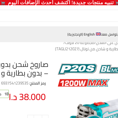
  تنبيه منتجات جديدة! اكتشف أحدث الإضافات اليوم 
تواصل معنا
English
(
الإنجليزية
)
ل على الشحن
مجموعة 20 فولت
– بدون بطارية و شاحن 
رمز المنتج:
6937541239535
38.000
د.ا
18 متوفر في المخزون