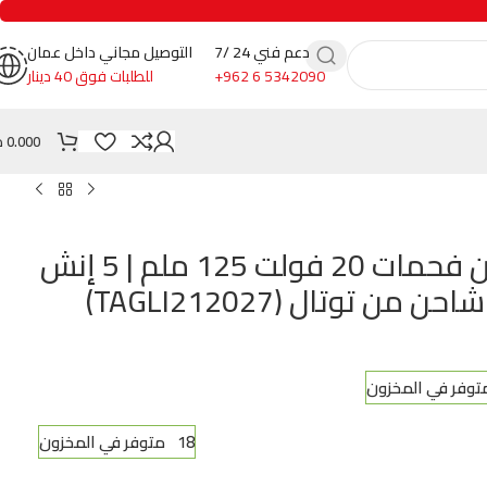
دعم فني 24 /7
التوصيل مجاني داخل عمان
+962 6 5342090
للطلبات فوق 40 دينار
0.000
د
صاروخ شحن بدون فحمات 20 فولت 125 ملم | 5 إنش
من توتال (TAGLI212027)
18 متوفر في المخزون