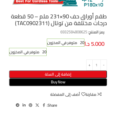
طقم أوراق حف 90×231 ملم – 50 قطعة
درجات مختلفة من توتال (TAC0902311)
رمز المنتج:
6932584808625
5.000
د.ا
20 متوفر في المخزون
20 متوفر في المخزون
إضافة إلى السلة
Buy Now
مقارنة
أضف إلى المفضلة
Share: