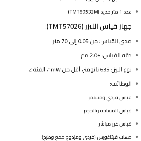
عدد 1 متر حديد (TMT80532M)
جهاز قياس الليزر (TMT57026):
مدى القياس: من 0.05 إلى 70 متر
دقة القياس: ±2.0 مم
نوع الليزر: 635 نانومتر، أقل من 1mW، الفئة 2
الوظائف:
قياس فردي ومستمر
قياس المساحة والحجم
قياس غير مباشر
حساب فيثاغورس (فردي ومزدوج جمع وطرح)