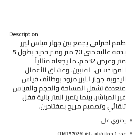
Description
طقم احترافي
يجمع بين
جهاز قياس ليزر
بدقة عالية حتى 70 متر
و
متر حديد بطول 5
متر وعرض 32مم
، ما يجعله مثالياً
للمهندسين، الفنيين، وعشاق الأعمال
اليدوية. جهاز الليزر مزود بوظائف قياس
متعددة تشمل
المساحة والحجم والقياس
غير المباشر
، بينما يتميز المتر بآلية
قفل
تلقائي
وتصميم
مريح بمفتاحين
.
يحتوي على:
عدد 1 جهاز قياس ليزر (TMT57026)