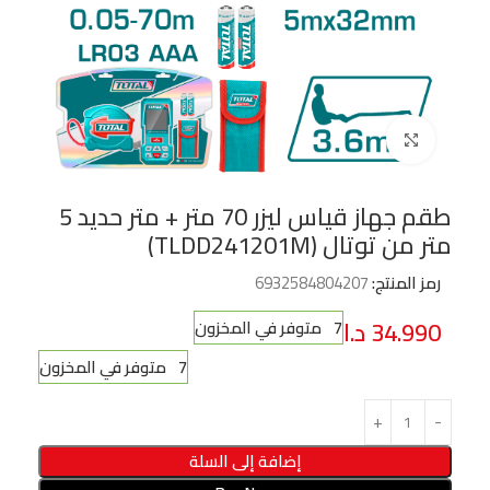
Click to enlarge
طقم جهاز قياس ليزر 70 متر + متر حديد 5
متر من توتال (TLDD241201M)
رمز المنتج:
6932584804207
34.990
د.ا
7 متوفر في المخزون
7 متوفر في المخزون
إضافة إلى السلة