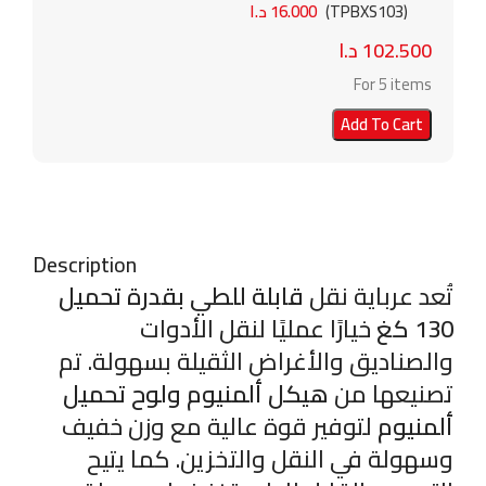
(TPBXS103)
16.000
د.ا
102.500
د.ا
For 5 items
Add To Cart
Description
تُعد عرباية نقل
قابلة للطي بقدرة تحميل
130 كغ
خيارًا عمليًا لنقل الأدوات
والصناديق والأغراض الثقيلة بسهولة. تم
تصنيعها من
هيكل ألمنيوم ولوح تحميل
ألمنيوم
لتوفير قوة عالية مع وزن خفيف
وسهولة في النقل والتخزين. كما يتيح