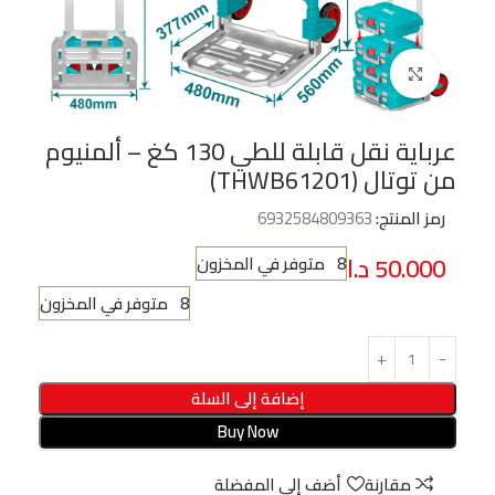
Click to enlarge
عرباية نقل قابلة للطي 130 كغ – ألمنيوم
من توتال (THWB61201)
رمز المنتج:
6932584809363
50.000
د.ا
8 متوفر في المخزون
8 متوفر في المخزون
إضافة إلى السلة
Buy Now
مقارنة
أضف إلى المفضلة