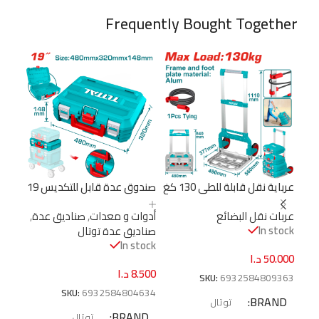
Frequently Bought Together
عرباية نقل قابلة للطي 130 كغ
صندوق عدة قابل للتكديس 19
قاعد
– ألمنيوم من توتال
إنش – بلاستيك قوي بسعة
عربات نقل البضائع
أدوات و معدات
,
صناديق عدة
,
أدوا
(THWB61201)
تحميل 15 كجم من توتال
إنش 
In stock
صناديق عدة توتال
صناد
(THTWB61001)
(TPBXS102)
tock
In stock
50.000
د.ا
8.500
د.ا
.000
SKU:
6932584809363
1084
SKU:
6932584804634
BRAND
توتال
ND
BRAND
توتال