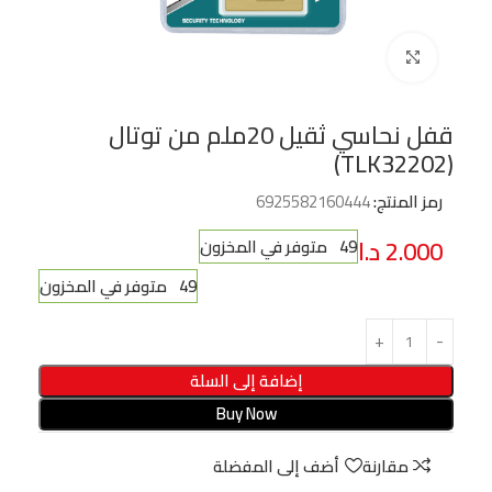
Click to enlarge
قفل نحاسي ثقيل 20ملم من توتال
(TLK32202)
رمز المنتج:
6925582160444
2.000
د.ا
49 متوفر في المخزون
49 متوفر في المخزون
إضافة إلى السلة
Buy Now
مقارنة
أضف إلى المفضلة