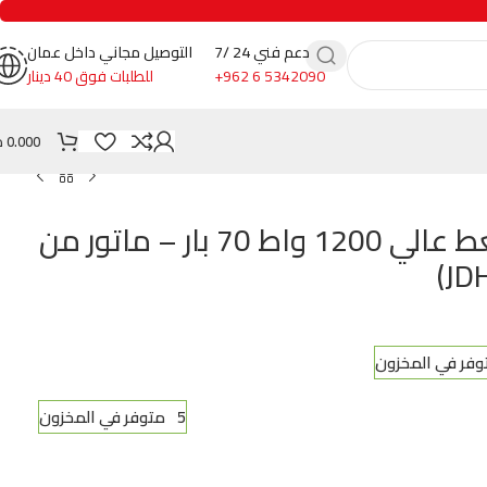
دعم فني 24 /7
التوصيل مجاني داخل عمان
+962 6 5342090
للطلبات فوق 40 دينار
0.000
د
ماكنة غسيل ضغط عالي 1200 واط 70 بار – ماتور من
5 متوفر في المخزون