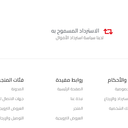
الاسترداد المسموح به
لدينا سياسة استرداد الأموال
والأحكام
روابط مفيدة
فئات المتجر
خصوصية
الصفحة الرئيسية
المدونة
ترداد والإرجاع
نبذة عنا
جهات الاتصال لد
تك الشخصية
المتجر
العروض الترويج
العروض الترويجية
التوصيل والإرجا