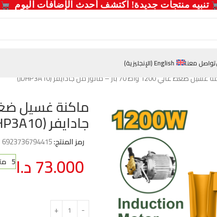
  تنبيه منتجات جديدة! اكتشف أحدث الإضافات اليوم 
تواصل معنا
English
(
الإنجليزية
)
 ضغط عالي 1200 واط 70 بار – ماتور من جادايفر (JDHP3A10)
جادايفر (JDHP3A10)
رمز المنتج:
6923736794415
73.000
د.ا
5 متوفر في المخزون