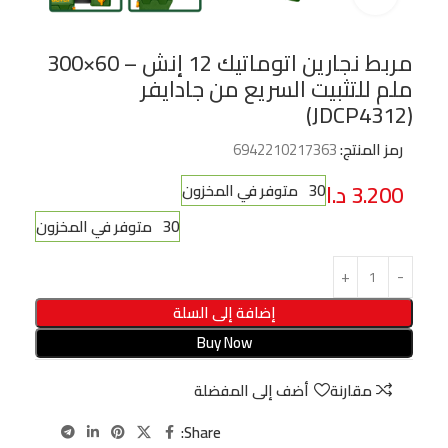
مربط نجارين اتوماتيك 12 إنش – 60×300
ملم للتثبيت السريع من جادايفر
(JDCP4312)
رمز المنتج:
6942210217363
3.200
د.ا
30 متوفر في المخزون
30 متوفر في المخزون
إضافة إلى السلة
Buy Now
مقارنة
أضف إلى المفضلة
Share: