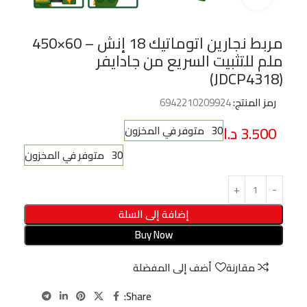
مربط نجارين اتوماتيك 18 إنش – 60×450
ملم للتثبيت السريع من جادايفر
(JDCP4318)
رمز المنتج:
6942210209924
3.500
د.ا
30 متوفر في المخزون
30 متوفر في المخزون
إضافة إلى السلة
Buy Now
مقارنة
أضف إلى المفضلة
Share: