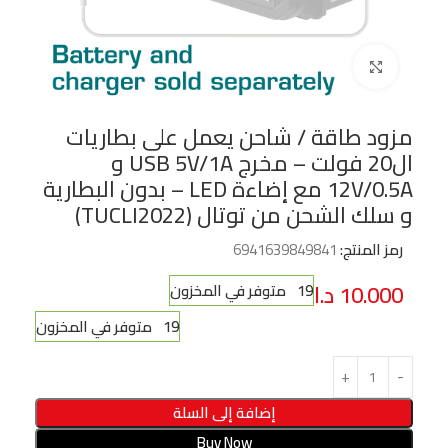
Click to enlarge
مزود طاقة / شاحن يعمل على بطاريات
ال20 فولت – مخرج USB 5V/1A و
12V/0.5A مع إضاءة LED – بدون البطارية
و سلك الشحن من توتال (TUCLI2022)
رمز المنتج:
6941639849841
10.000
د.ا
19 متوفر في المخزون
19 متوفر في المخزون
إضافة إلى السلة
Buy Now