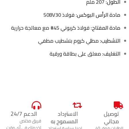
الطول:
207 ملم
مادة الرأس البوكس:
فولاذ 50BV30
مادة المفتاح:
فولاذ كربوني 45# مع معالجة حرارية
التشطيب:
مطلي كروم بتشطيب مطفي
التغليف:
معلق على بطاقة ورقية
توصيل
الاسترداد
الدعم 24/7
مجاني
المسموح به
فريق مختص
لخدمتك في أي وقت
للطلبات فوق 40
لدينا سياسة استرداد