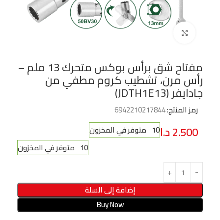
Click to enlarge
مفتاح شق برأس بوكس متحرك 13 ملم –
رأس مرن، تشطيب كروم مطفي من
جادايفر (JDTH1E13)
رمز المنتج:
6942210217844
2.500
د.ا
10 متوفر في المخزون
10 متوفر في المخزون
إضافة إلى السلة
Buy Now