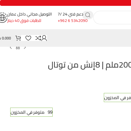
دعم فني 24 /7
التوصيل مجاني داخل عمان
+962 6 5342090
للطلبات فوق 40 دينار
0.000
د
مقص كهربائي 200ملم | 8إنش من توتال
99 متوفر في المخزون