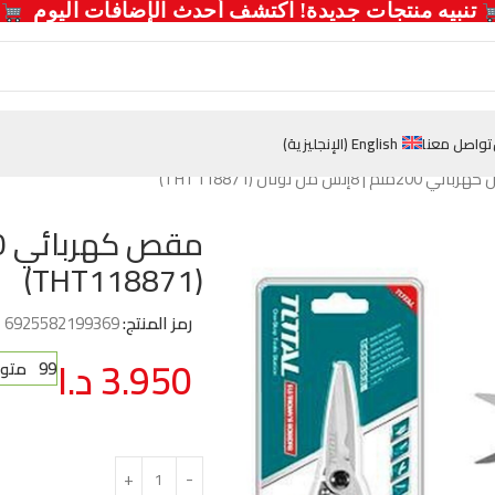
  تنبيه منتجات جديدة! اكتشف أحدث الإضافات اليوم 
تواصل معنا
English
(
الإنجليزية
)
ملم | 8إنش من توتال (THT118871)
(THT118871)
رمز المنتج:
6925582199369
3.950
د.ا
99 متوفر في المخزون