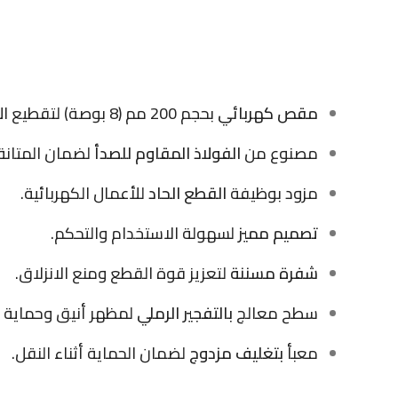
مقص كهربائي
بحجم 200 مم (8 بوصة) لتقطيع الأسلاك والمواد بدقة.
مصنوع من
الفولاذ المقاوم للصدأ
لضمان المتانة
مزود بوظيفة
القطع الحاد
للأعمال الكهربائية.
تصميم مميز
لسهولة الاستخدام والتحكم.
شفرة مسننة
لتعزيز قوة القطع ومنع الانزلاق.
سطح معالج
بالتفجير الرملي
لمظهر أنيق وحماية إ
معبأ
بتغليف مزدوج
لضمان الحماية أثناء النقل.