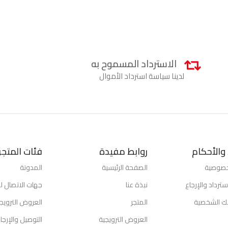
الاسترداد المسموح به
لدينا سياسة استرداد الأموال
والأحكام
روابط مفيدة
فئات المتجر
خصوصية
الصفحة الرئيسية
المدونة
ترداد والإرجاع
نبذة عنا
جهات الاتصال لد
تك الشخصية
المتجر
العروض الترويج
العروض الترويجية
التوصيل والإرجا