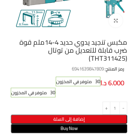
Click to enlarge
مكبس تنجيد يدوي حديد 4-14ملم قوة
ضرب قابلة للتعديل من توتال
(THT311425)
رمز المنتج:
6941639847809
6.000
د.ا
30 متوفر في المخزون
30 متوفر في المخزون
إضافة إلى السلة
Buy Now