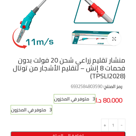
Click to enlarge
منشار تقليم زراعي شحن 20 فولت بدون
فحمات 8 إنش – لتقليم الأشجار من توتال
(TPSLI2028)
رمز المنتج:
6932584803590
80.000
د.ا
3 متوفر في المخزون
3 متوفر في المخزون
إضافة إلى السلة