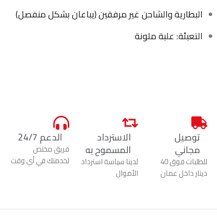
البطارية والشاحن غير مرفقين (يباعان بشكل منفصل)
التعبئة: علبة ملونة
توصيل
الاسترداد
الدعم 24/7
مجاني
المسموح به
فريق مختص
لخدمتك في أي وقت
للطلبات فوق 40
لدينا سياسة استرداد
دينار داخل عمان
الأموال