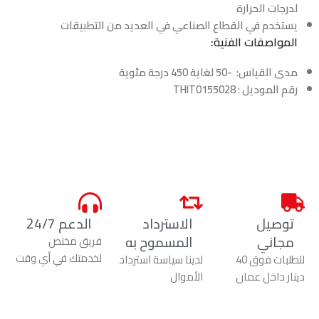
لدرجات الحرارة
يستخدم في القطاع الصناعي في العديد من التطبيقات
المواصفات الفنية:
مدى القياس: -50 لغاية 450 درجة مئوية
رقم الموديل : THIT0155028
توصيل
الاسترداد
الدعم 24/7
مجاني
المسموح به
فريق مختص
لخدمتك في أي وقت
للطلبات فوق 40
لدينا سياسة استرداد
دينار داخل عمان
الأموال