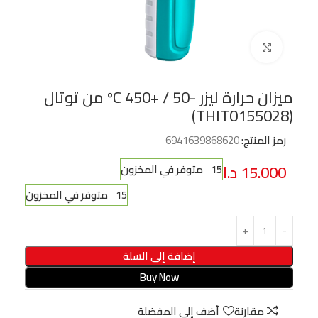
Click to enlarge
ميزان حرارة ليزر -50 / +450 ºC من توتال
(THIT0155028)
رمز المنتج:
6941639868620
15.000
د.ا
15 متوفر في المخزون
15 متوفر في المخزون
إضافة إلى السلة
Buy Now
مقارنة
أضف إلى المفضلة