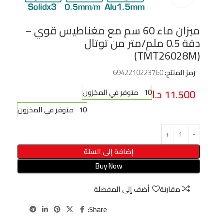
ميزان ماء 60 سم مع مغناطيس قوي –
دقة 0.5 ملم/متر من توتال
(TMT26028M)
رمز المنتج:
6942210223760
11.500
د.ا
10 متوفر في المخزون
10 متوفر في المخزون
إضافة إلى السلة
Buy Now
مقارنة
أضف إلى المفضلة
Share: