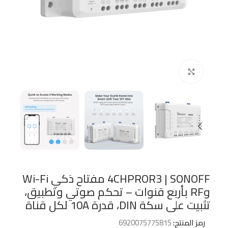
Click to enlarge
4CHPROR3 | SONOFF مفتاح ذكي Wi-Fi
وRF بأربع قنوات – تحكم صوتي وتطبيق،
تثبيت على سكة DIN، قدرة 10A لكل قناة
رمز المنتج:
6920075775815