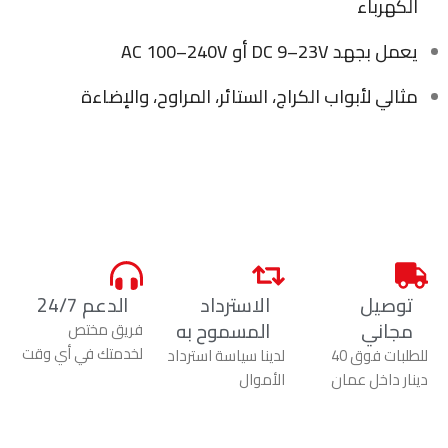
الكهرباء
يعمل بجهد DC 9–23V أو AC 100–240V
مثالي لأبواب الكراج، الستائر، المراوح، والإضاءة
توصيل
الاسترداد
الدعم 24/7
مجاني
المسموح به
فريق مختص
لخدمتك في أي وقت
للطلبات فوق 40
لدينا سياسة استرداد
دينار داخل عمان
الأموال