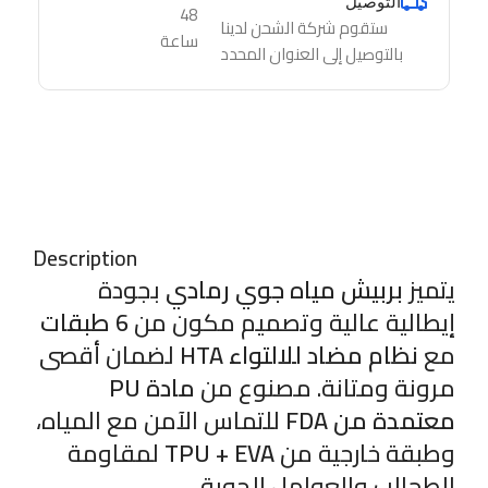
التوصيل
48
ستقوم شركة الشحن لدينا
ساعة
بالتوصيل إلى العنوان المحدد
Description
يتميز
بربيش مياه جوي رمادي
بجودة
إيطالية عالية وتصميم مكون من
6 طبقات
مع
نظام مضاد للالتواء HTA
لضمان أقصى
مرونة ومتانة. مصنوع من
مادة PU
معتمدة من FDA
للتماس الآمن مع المياه،
وطبقة خارجية من
TPU + EVA
لمقاومة
الطحالب والعوامل الجوية.