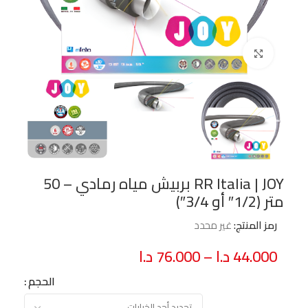
Click to enlarge
RR Italia | JOY بربيش مياه رمادي – 50
متر (1/2″ أو 3/4″)
رمز المنتج:
غير محدد
44.000
د.ا
–
76.000
د.ا
الحجم