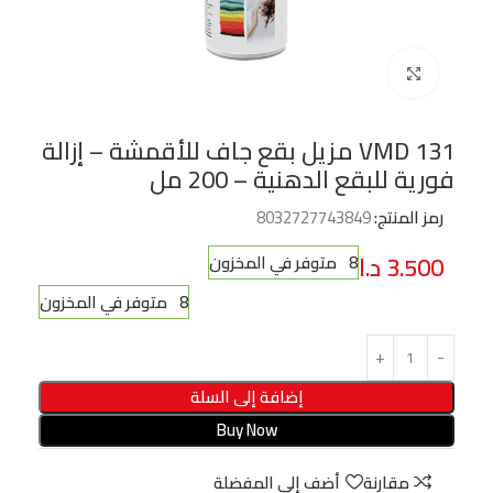
Click to enlarge
VMD 131 مزيل بقع جاف للأقمشة – إزالة
فورية للبقع الدهنية – 200 مل
رمز المنتج:
8032727743849
3.500
د.ا
8 متوفر في المخزون
8 متوفر في المخزون
إضافة إلى السلة
Buy Now
مقارنة
أضف إلى المفضلة