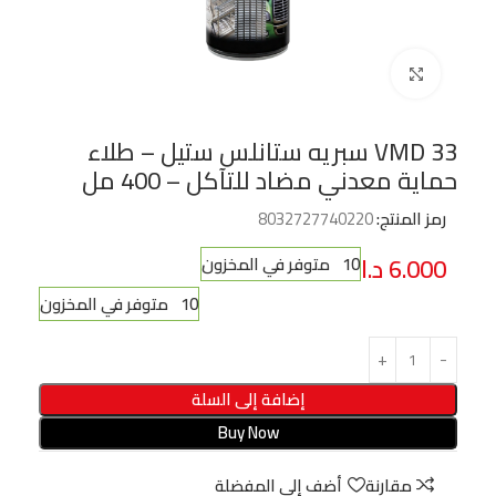
Click to enlarge
VMD 33 سبريه ستانلس ستيل – طلاء
حماية معدني مضاد للتآكل – 400 مل
رمز المنتج:
8032727740220
6.000
د.ا
10 متوفر في المخزون
10 متوفر في المخزون
إضافة إلى السلة
Buy Now
مقارنة
أضف إلى المفضلة