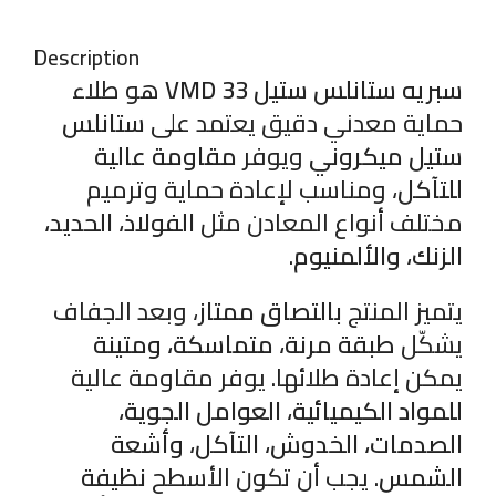
Description
سبريه ستانلس ستيل VMD 33
هو طلاء
حماية معدني دقيق يعتمد على
ستانلس
ستيل ميكروني
ويوفر
مقاومة عالية
للتآكل
، ومناسب لإعادة حماية وترميم
مختلف أنواع المعادن مثل
الفولاذ، الحديد،
الزنك، والألمنيوم
.
يتميز المنتج
بالتصاق ممتاز
، وبعد الجفاف
يشكّل
طبقة مرنة، متماسكة، ومتينة
يمكن إعادة طلائها. يوفر مقاومة عالية
للمواد الكيميائية، العوامل الجوية،
الصدمات، الخدوش، التآكل، وأشعة
الشمس
. يجب أن تكون الأسطح
نظيفة