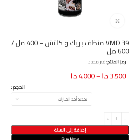
Click to enlarge
VMD 39 منظف بريك و كلتش – 400 مل /
600 مل
رمز المنتج:
غير محدد
3.500
د.ا
–
4.000
د.ا
الحجم
إضافة إلى السلة
Buy Now