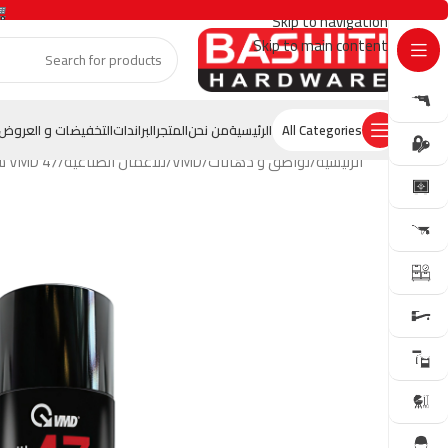
Skip to navigation
Skip to main content
GET OFFER
All Categories
الرئيسية
من نحن
المتجر
البراندات
التخفيضات و العروض
الرئيسية
لواصق و دهانات
VMD
للأعمال الصناعية
VMD 47 سبريه كاشف تسرب – فوم كشف تسرب الغاز والهواء – 400 مل