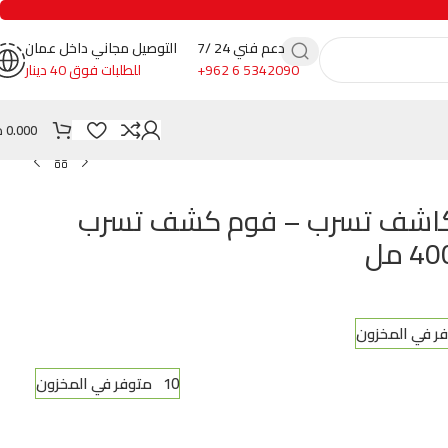
دعم فني 24 /7
التوصيل مجاني داخل عمان
+962 6 5342090
للطلبات فوق 40 دينار
0.000
د
بريه كاشف تسرب – فوم كشف تسرب
10 متوفر في المخزون