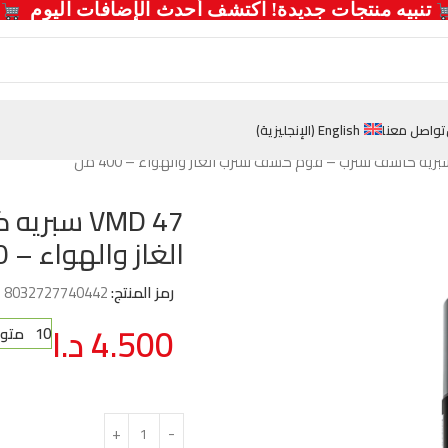
  تنبيه منتجات جديدة! اكتشف أحدث الإضافات اليوم 
تواصل معنا
English
(
الإنجليزية
)
VMD 47 س
الغاز والهواء – 400 مل
رمز المنتج:
8032727740442
4.500
د.ا
10 متوفر في المخزون