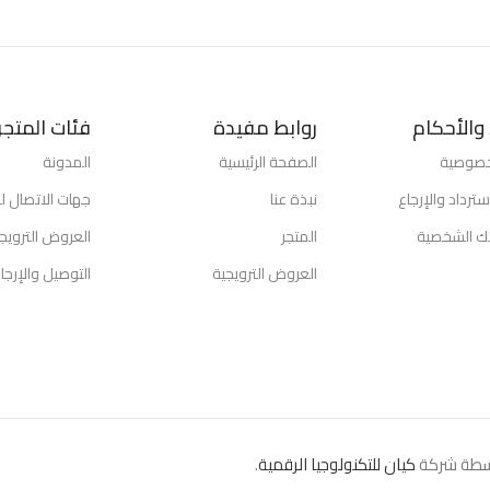
والأحكام
روابط مفيدة
فئات المتجر
خصوصية
الصفحة الرئيسية
المدونة
ترداد والإرجاع
نبذة عنا
جهات الاتصال لد
تك الشخصية
المتجر
العروض الترويج
العروض الترويجية
التوصيل والإرجا
كيان للتكنولوجيا الرقمية
.