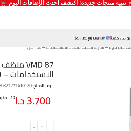
  تنبيه منتجات جديدة! اكتشف أحدث الإضافات اليوم 
تواصل معنا
English
(
الإنجليزية
)
VMD 87 م
الاستخدامات – 400 مل
رمز المنتج:
80327277410120
3.700
د.ا
10 متوفر في المخزون