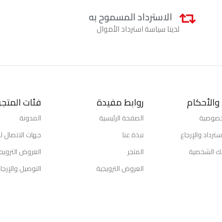
الاسترداد المسموح به
لدينا سياسة استرداد الأموال
والأحكام
روابط مفيدة
فئات المتجر
خصوصية
الصفحة الرئيسية
المدونة
ترداد والإرجاع
نبذة عنا
جهات الاتصال لد
تك الشخصية
المتجر
العروض الترويج
العروض الترويجية
التوصيل والإرجا